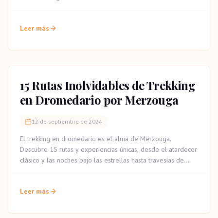
aventura, desde descensos al atardecer hasta desafíos en
las dunas más altas.
Leer más
15 Rutas Inolvidables de Trekking
en Dromedario por Merzouga
12 de septiembre de 2024
El trekking en dromedario es el alma de Merzouga.
Descubre 15 rutas y experiencias únicas, desde el atardecer
clásico y las noches bajo las estrellas hasta travesías de
varios días, rutas fotográficas y aventuras de yoga en las
dunas.
Leer más