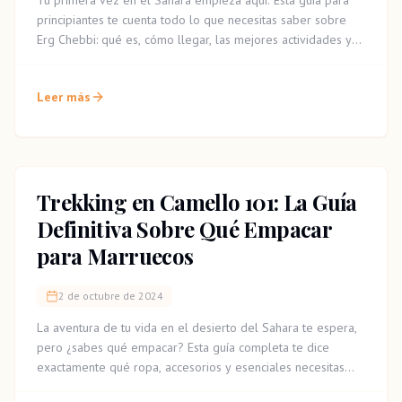
Tu primera vez en el Sahara empieza aquí. Esta guía para
principiantes te cuenta todo lo que necesitas saber sobre
Erg Chebbi: qué es, cómo llegar, las mejores actividades y
consejos para una aventura inolvidable.
Leer más
Trekking en Camello 101: La Guía
Definitiva Sobre Qué Empacar
para Marruecos
2 de octubre de 2024
La aventura de tu vida en el desierto del Sahara te espera,
pero ¿sabes qué empacar? Esta guía completa te dice
exactamente qué ropa, accesorios y esenciales necesitas
para un trekking en camello cómodo e inolvidable.