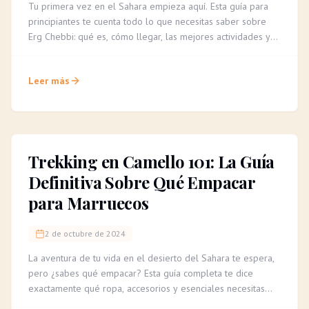
Tu primera vez en el Sahara empieza aquí. Esta guía para
principiantes te cuenta todo lo que necesitas saber sobre
Erg Chebbi: qué es, cómo llegar, las mejores actividades y
consejos para una aventura inolvidable.
Leer más
Trekking en Camello 101: La Guía
Definitiva Sobre Qué Empacar
para Marruecos
2 de octubre de 2024
La aventura de tu vida en el desierto del Sahara te espera,
pero ¿sabes qué empacar? Esta guía completa te dice
exactamente qué ropa, accesorios y esenciales necesitas
para un trekking en camello cómodo e inolvidable.