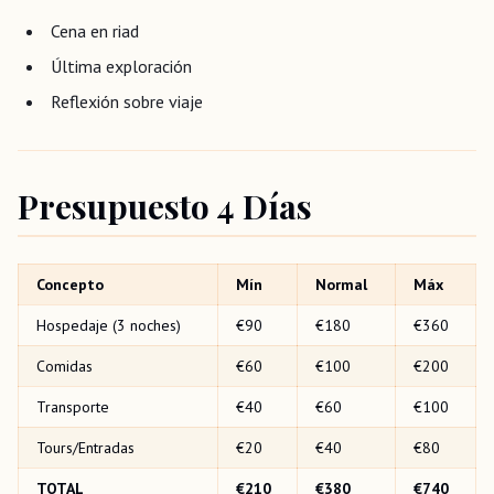
Cena en riad
Última exploración
Reflexión sobre viaje
Presupuesto 4 Días
Concepto
Mín
Normal
Máx
Hospedaje (3 noches)
€90
€180
€360
Comidas
€60
€100
€200
Transporte
€40
€60
€100
Tours/Entradas
€20
€40
€80
TOTAL
€210
€380
€740