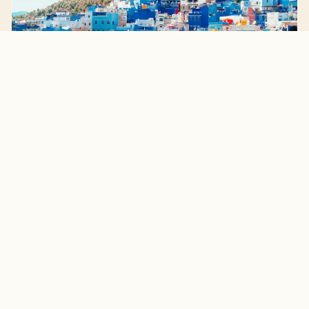
Excursión de un Día a
Chefchaouen, la Ciudad Azul
1 de agosto de 2024
Déjate cautivar por la magia de la 'Perla Azul' de Marruecos
en una excursión de un día desde Fez a la impresionante
ciudad de Chefchaouen.
Leer más