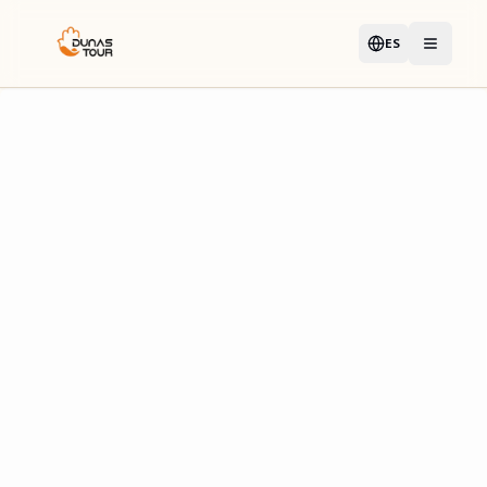
ES
Idioma
Abrir me