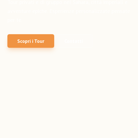
Tour privati e di gruppo nel Sahara, città imperiali e
avventure epiche. Esperienze personalizzate pensate
per te.
Scopri i Tour
Contatti