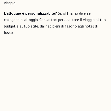
viaggio.
L'alloggio è personalizzabile?
Sì, offriamo diverse
categorie di alloggio. Contattaci per adattare il viaggio al tuo
budget e al tuo stile, dai riad pieni di fascino agli hotel di
lusso.
Pronto per l'avventura?
Prenota su WhatsApp
Invia una richiesta